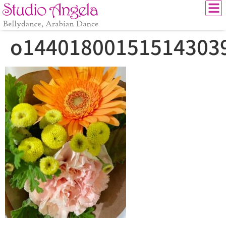
o14401800151514303