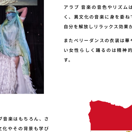
アラブ 音楽の音色やリズム
く、異文化の音楽に身を委ね
自分を解放しリラックス効果
またベリーダンスの衣装は華
い女性らしく踊るのは精神
す。
、アラブ音楽はもちろん、さ
文化やその背景も学び