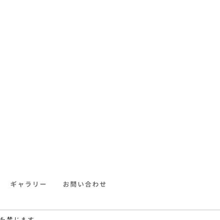
ギャラリー
お問い合わせ
を禁じます