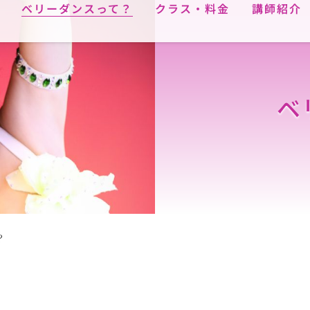
ベリーダンスって？
クラス・料金
講師紹介
ベ
？