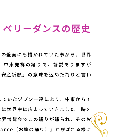
ベリーダンスの歴史
ドの壁画にも描かれていた事から、世界
。中東発祥の踊りで、諸説ありますが
「安産祈願」の意味を込めた踊りと言わ
していたジプシー達により、中東からイ
々に世界中に広まっていきました。時を
世界博覧会でこの踊りが踊られ、そのお
dance（お腹の踊り）」と呼ばれる様に