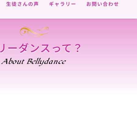
生徒さんの声
ギャラリー
お問い合わせ
リーダンスって？
About Bellydance