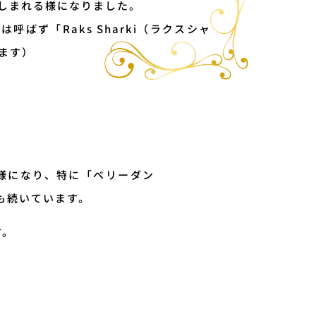
しまれる様になりました。
ばず「Raks Sharki（ラクスシャ
ます）
様になり、特に「ベリーダン
も続いています。
す。