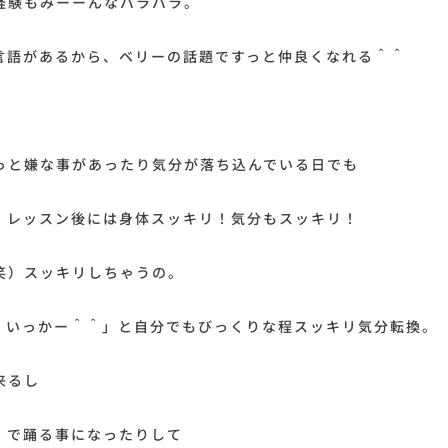
経験もみーーんなバラバラ。
言語があるから、ベリーの話題ですっと仲良くなれる＾＾
っと嫌な事があったり気分が落ち込んでいる日でも
、レッスン後には身体スッキリ！気分もスッキリ！
笑）スッキリしちゃうの。
、いっかー＾＾」と自分でもびっくりな程スッキリ気分転換。
来るし
）で踊る事になったりして