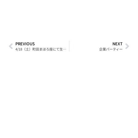
PREVIOUS
NEXT
4/18（土）町田まほろ座にて生演奏ショー
企業パーティー